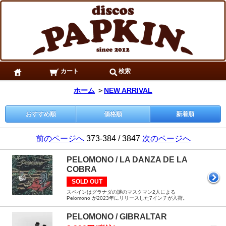
カート
検索
ホーム
＞
NEW ARRIVAL
おすすめ順
価格順
新着順
前のページへ
373-384 / 3847
次のページへ
PELOMONO / LA DANZA DE LA
COBRA
SOLD OUT
スペインはグラナダの謎のマスクマン2人による
Pelomono が2023年にリリースした7インチが入荷。
PELOMONO / GIBRALTAR