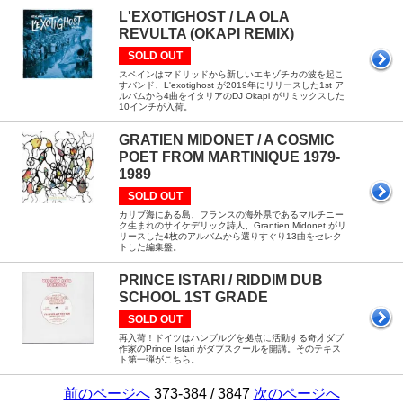
L'EXOTIGHOST / LA OLA
REVULTA (OKAPI REMIX)
SOLD OUT
スペインはマドリッドから新しいエキゾチカの波を起こ
すバンド、L'exotighost が2019年にリリースした1st ア
ルバムから4曲をイタリアのDJ Okapi がリミックスした
10インチが入荷。
GRATIEN MIDONET / A COSMIC
POET FROM MARTINIQUE 1979-
1989
SOLD OUT
カリブ海にある島、フランスの海外県であるマルチニー
ク生まれのサイケデリック詩人、Grantien Midonet がリ
リースした4枚のアルバムから選りすぐり13曲をセレク
トした編集盤。
PRINCE ISTARI / RIDDIM DUB
SCHOOL 1ST GRADE
SOLD OUT
再入荷！ドイツはハンブルグを拠点に活動する奇才ダブ
作家のPrince Istari がダブスクールを開講。そのテキス
ト第一弾がこちら。
前のページへ
373-384 / 3847
次のページへ