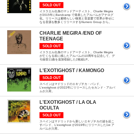
SOLD OUT
イスラエル出身のマッドアーティスト、Charlie Megira
が2015年にBandcamp で発表したアルバムがアナログ
化。リリースは素晴らしい嗅覚と音楽愛で世界が幸せに
なる音源を数多くリリースするNumero Group から。
CHARLIE MEGIRA /END OF
TEENAGE
SOLD OUT
イスラエル出身のマッドアーティスト、Charlie Megira
が亡くなる前に残したアルバムの10周年を記念して、デ
モ録音11曲を追加収録した2枚組LP。
L'EXOTIGHOST / KAMONGO
SOLD OUT
スペインはマドリッドのエキゾチカ・バンド、
L'exotighost が2022年にリリースしたセカンド・アルバ
ムが入荷。
L'EXOTIGHOST / LA OLA
OCULTA
SOLD OUT
スペインはマドリッドから新しいエキゾチカの波を起こ
すバンド、L'exotighost が2019年にリリースした1st ア
ルバムが入荷。