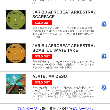
トと、本家フェラ・クティのレアグルーヴ・カバーを収
録！
JARIBU AFROBEAT ARKESTRA /
SCARFACE
SOLD OUT
日本を代表するアフロビート・バンドによる2018年リリ
ースの7インチ3部作！今作にはフェラ・クティ直系の骨
太アフロビートとリコ・ロドリゲス"This Day"のカバー
を収録！
JARIBU AFROBEAT ARKESTRA /
BOMB -ULTIMATE TAKE-
SOLD OUT
日本を代表するアフロビート・バンドによる2018年リリ
ースの7インチ3部作！今作には強烈なアフロハウスとレ
アグルファン必聴のカバー作を収録！
AJATE / MAIDESO
SOLD OUT
キャンセル分、リストック！唯一無二のお囃子アフログ
ルーヴ・バンド、アジャテの約2年ぶりとなる７インチ・
シングルはトリップ感抜群のアジャテ風スピリチュア
ル・アフログルーヴと、ライブでは定番のビッグチュー
ン！！
前のページへ
865-876 / 3847
次のページへ