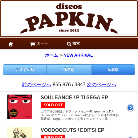
カート
検索
ホーム
＞
NEW ARRIVAL
おすすめ順
価格順
新着順
前のページへ
865-876 / 3847
次のページへ
SOULEANCE / P'TI SEGA EP
SOLD OUT
カラフル万華鏡」トラックメイカーFulgeance とDJ
Soulist のユニット、Souleanceによるインド洋の大衆伝
統音楽、Sega にスポットを当てたエディット作
VOODOOCUTS / EDITS! EP
SOLD OUT