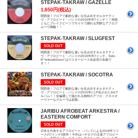
STEPAK-TAKRAW / GAZELLE
1,650円(税込)
関西発！フロアで劇的な違いを生み出すオルタナティ
ヴ・アフロビート・バンドの2016年作7インチ！！両面
ともにブレイクビーツでサイケで踊れる芳醇なアフログ
ルーヴ満載！！
STEPAK-TAKRAW / SLUGFEST
SOLD OUT
関西発！フロアで劇的な違いを生み出すオルタナティ
ヴ・アフロビート・バンドの2016年作7インチ。Side-
B"Yellow&Green"はマスターピース化必至の名曲で
す！！
STEPAK-TAKRAW / SOCOTRA
SOLD OUT
関西発！フロアで劇的な違いを生み出すオルタナティ
ヴ・アフロビート・バンドの2015年にLP化された3rdア
ルバム！！全編通して描かれる独特のアフロ・クロスオ
ーヴァーなグルーヴは必聴。
JARIBU AFROBEAT ARKESTRA /
EASTERN COMFORT
SOLD OUT
日本を代表するアフロビート・バンドによる2018年リリ
ースの7インチ3部作！今作はハチロクの王道アフロビー