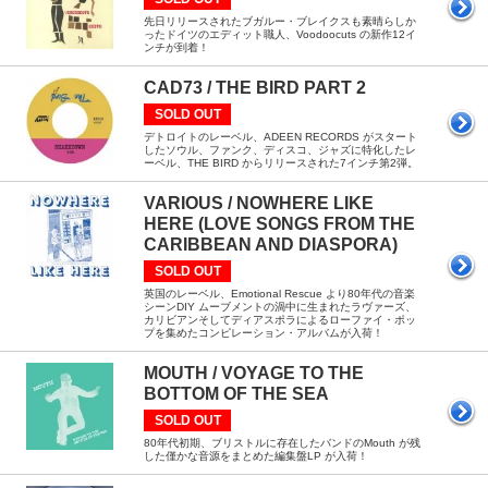
先日リリースされたブガルー・ブレイクスも素晴らしか
ったドイツのエディット職人、Voodoocuts の新作12イ
ンチが到着！
CAD73 / THE BIRD PART 2
SOLD OUT
デトロイトのレーベル、ADEEN RECORDS がスタート
したソウル、ファンク、ディスコ、ジャズに特化したレ
ーベル、THE BIRD からリリースされた7インチ第2弾。
VARIOUS / NOWHERE LIKE
HERE (LOVE SONGS FROM THE
CARIBBEAN AND DIASPORA)
SOLD OUT
英国のレーベル、Emotional Rescue より80年代の音楽
シーンDIY ムーブメントの渦中に生まれたラヴァーズ、
カリビアンそしてディアスポラによるローファイ・ポッ
プを集めたコンピレーション・アルバムが入荷！
MOUTH / VOYAGE TO THE
BOTTOM OF THE SEA
SOLD OUT
80年代初期、ブリストルに存在したバンドのMouth が残
した僅かな音源をまとめた編集盤LP が入荷！